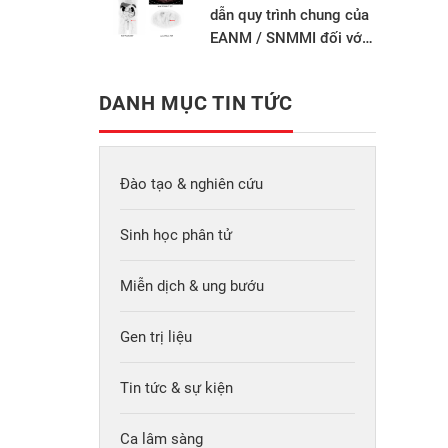
dẫn quy trình chung của
EANM / SNMMI đối với
hình ảnh học ung thư
tuyến tiền liệt phiên bản
DANH MỤC TIN TỨC
2.0
Đào tạo & nghiên cứu
Sinh học phân tử
Miễn dịch & ung bướu
Gen trị liệu
Tin tức & sự kiện
Ca lâm sàng