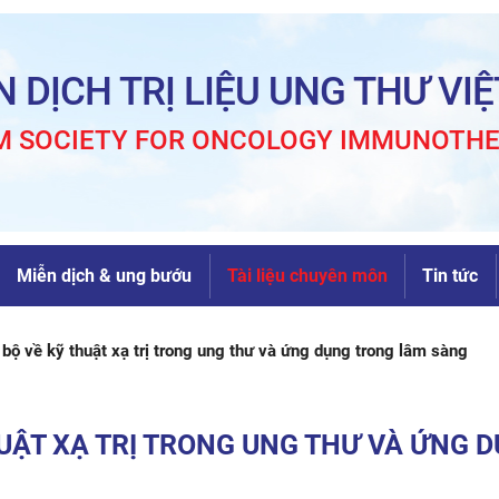
N DỊCH TRỊ LIỆU UNG THƯ VI
M SOCIETY FOR ONCOLOGY IMMUNOTH
Miễn dịch & ung bướu
Tài liệu chuyên môn
Tin tức
 bộ về kỹ thuật xạ trị trong ung thư và ứng dụng trong lâm sàng
HUẬT XẠ TRỊ TRONG UNG THƯ VÀ ỨNG 