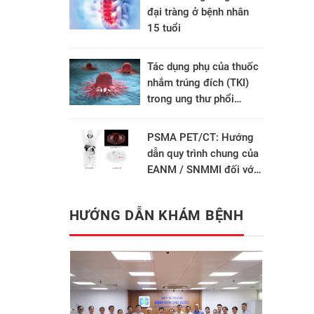
đại tràng ở bệnh nhân
15 tuổi
Tác dụng phụ của thuốc
nhắm trúng đích (TKI)
trong ung thư phổi
không tế bào nhỏ và
cách xử trí
PSMA PET/CT: Hướng
dẫn quy trình chung của
EANM / SNMMI đối với
hình ảnh học ung thư
tuyến tiền liệt phiên bản
HƯỚNG DẪN KHÁM BỆNH
2.0