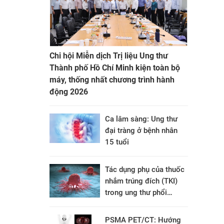
Chi hội Miễn dịch Trị liệu Ung thư
Thành phố Hồ Chí Minh kiện toàn bộ
máy, thống nhất chương trình hành
động 2026
Ca lâm sàng: Ung thư
đại tràng ở bệnh nhân
15 tuổi
Tác dụng phụ của thuốc
nhắm trúng đích (TKI)
trong ung thư phổi
không tế bào nhỏ và
cách xử trí
PSMA PET/CT: Hướng