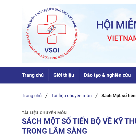
Skip
to
content
HỘI MIỄ
VIETNA
Trang chủ
Giới thiệu
Đào tạo & nghiên cứu
Trang chủ
Tài liệu chuyên môn
Sách Một số tiến
TÀI LIỆU CHUYÊN MÔN
SÁCH MỘT SỐ TIẾN BỘ VỀ KỸ T
TRONG LÂM SÀNG