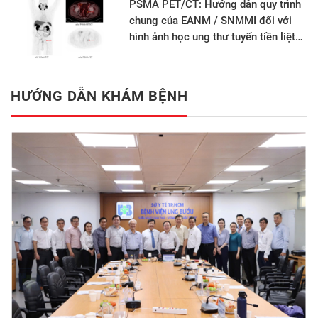
PSMA PET/CT: Hướng dẫn quy trình
chung của EANM / SNMMI đối với
hình ảnh học ung thư tuyến tiền liệt
phiên bản 2.0
HƯỚNG DẪN KHÁM BỆNH