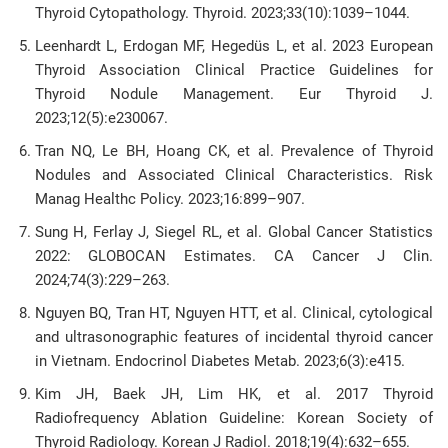
Thyroid Cytopathology. Thyroid. 2023;33(10):1039–1044.
Leenhardt L, Erdogan MF, Hegedüs L, et al. 2023 European
Thyroid Association Clinical Practice Guidelines for
Thyroid Nodule Management. Eur Thyroid J.
2023;12(5):e230067.
Tran NQ, Le BH, Hoang CK, et al. Prevalence of Thyroid
Nodules and Associated Clinical Characteristics. Risk
Manag Healthc Policy. 2023;16:899–907.
Sung H, Ferlay J, Siegel RL, et al. Global Cancer Statistics
2022: GLOBOCAN Estimates. CA Cancer J Clin.
2024;74(3):229–263.
Nguyen BQ, Tran HT, Nguyen HTT, et al. Clinical, cytological
and ultrasonographic features of incidental thyroid cancer
in Vietnam. Endocrinol Diabetes Metab. 2023;6(3):e415.
Kim JH, Baek JH, Lim HK, et al. 2017 Thyroid
Radiofrequency Ablation Guideline: Korean Society of
Thyroid Radiology. Korean J Radiol. 2018;19(4):632–655.