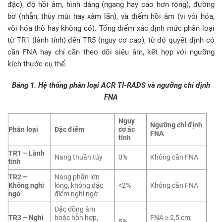
đặc), độ hồi âm, hình dáng (ngang hay cao hơn rộng), đường
bờ (nhẵn, thùy múi hay xâm lấn), và điểm hồi âm (vi vôi hóa,
vôi hóa thô hay không có). Tổng điểm xác định mức phân loại
từ TR1 (lành tính) đến TR5 (nguy cơ cao), từ đó quyết định có
cần FNA hay chỉ cần theo dõi siêu âm, kết hợp với ngưỡng
kích thước cụ thể.
Bảng 1. Hệ thống phân loại ACR TI-RADS và ngưỡng chỉ định
FNA
Nguy
Ngưỡng chỉ định
Phân loại
Đặc điểm
cơ ác
FNA
tính
TR1 – Lành
Nang thuần túy
0%
Không cần FNA
tính
TR2 –
Nang phần lớn
Không nghi
lỏng, không đặc
<2%
Không cần FNA
ngờ
điểm nghi ngờ
Đặc đồng âm
TR3 – Nghi
hoặc hỗn hợp,
FNA ≥ 2,5 cm;
5%