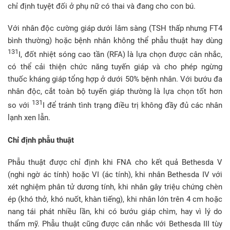
chỉ định tuyệt đối ở phụ nữ có thai và đang cho con bú.
Với nhân độc cường giáp dưới lâm sàng (TSH thấp nhưng FT4
bình thường) hoặc bệnh nhân không thể phẫu thuật hay dùng
131
I, đốt nhiệt sóng cao tần (RFA) là lựa chọn được cân nhắc,
có thể cải thiện chức năng tuyến giáp và cho phép ngừng
thuốc kháng giáp tổng hợp ở dưới 50% bệnh nhân. Với bướu đa
nhân độc, cắt toàn bộ tuyến giáp thường là lựa chọn tốt hơn
131
so với
I để tránh tình trạng điều trị không đầy đủ các nhân
lạnh xen lẫn.
Chỉ định phẫu thuật
Phẫu thuật được chỉ định khi FNA cho kết quả Bethesda V
(nghi ngờ ác tính) hoặc VI (ác tính), khi nhân Bethesda IV với
xét nghiệm phân tử dương tính, khi nhân gây triệu chứng chèn
ép (khó thở, khó nuốt, khàn tiếng), khi nhân lớn trên 4 cm hoặc
nang tái phát nhiều lần, khi có bướu giáp chìm, hay vì lý do
thẩm mỹ. Phẫu thuật cũng được cân nhắc với Bethesda III tùy