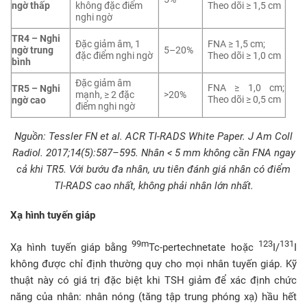
ngờ thấp
không đặc điểm
Theo dõi ≥ 1,5 cm
nghi ngờ
TR4 – Nghi
Đặc giảm âm, 1
FNA ≥ 1,5 cm;
ngờ trung
5–20%
đặc điểm nghi ngờ
Theo dõi ≥ 1,0 cm
bình
Đặc giảm âm
FNA ≥ 1,0 cm;
TR5 – Nghi
mạnh, ≥ 2 đặc
>20%
Theo dõi ≥ 0,5 cm
ngờ cao
điểm nghi ngờ
Nguồn: Tessler FN et al. ACR TI-RADS White Paper. J Am Coll
Radiol. 2017;14(5):587–595. Nhân < 5 mm không cần FNA ngay
cả khi TR5. Với bướu đa nhân, ưu tiên đánh giá nhân có điểm
TI-RADS cao nhất, không phải nhân lớn nhất.
Xạ hình tuyến giáp
99m
123
131
Xạ hình tuyến giáp bằng
Tc-pertechnetate hoặc
I/
I
không được chỉ định thường quy cho mọi nhân tuyến giáp. Kỹ
thuật này có giá trị đặc biệt khi TSH giảm để xác định chức
năng của nhân: nhân nóng (tăng tập trung phóng xạ) hầu hết