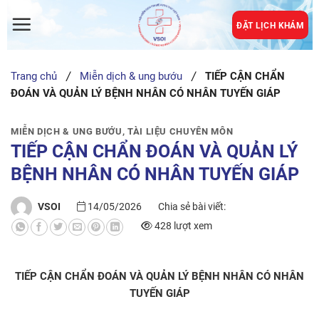
Skip
to
ĐẶT LỊCH KHÁM
content
Trang chủ
Miễn dịch & ung bướu
TIẾP CẬN CHẨN
ĐOÁN VÀ QUẢN LÝ BỆNH NHÂN CÓ NHÂN TUYẾN GIÁP
MIỄN DỊCH & UNG BƯỚU
,
TÀI LIỆU CHUYÊN MÔN
TIẾP CẬN CHẨN ĐOÁN VÀ QUẢN LÝ
BỆNH NHÂN CÓ NHÂN TUYẾN GIÁP
VSOI
14/05/2026
Chia sẻ bài viết:
428 lượt xem
TIẾP CẬN CHẨN ĐOÁN VÀ QUẢN LÝ BỆNH NHÂN CÓ NHÂN
TUYẾN GIÁP