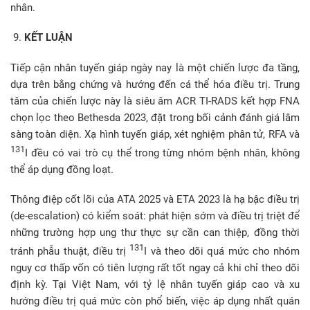
nhân.
KẾT LUẬN
Tiếp cận nhân tuyến giáp ngày nay là một chiến lược đa tầng,
dựa trên bằng chứng và hướng đến cá thể hóa điều trị. Trung
tâm của chiến lược này là siêu âm ACR TI-RADS kết hợp FNA
chọn lọc theo Bethesda 2023, đặt trong bối cảnh đánh giá lâm
sàng toàn diện. Xạ hình tuyến giáp, xét nghiệm phân tử, RFA và
131
I đều có vai trò cụ thể trong từng nhóm bệnh nhân, không
thể áp dụng đồng loạt.
Thông điệp cốt lõi của ATA 2025 và ETA 2023 là hạ bậc điều trị
(de-escalation) có kiểm soát: phát hiện sớm và điều trị triệt để
những trường hợp ung thư thực sự cần can thiệp, đồng thời
131
tránh phẫu thuật, điều trị
I và theo dõi quá mức cho nhóm
nguy cơ thấp vốn có tiên lượng rất tốt ngay cả khi chỉ theo dõi
định kỳ. Tại Việt Nam, với tỷ lệ nhân tuyến giáp cao và xu
hướng điều trị quá mức còn phổ biến, việc áp dụng nhất quán