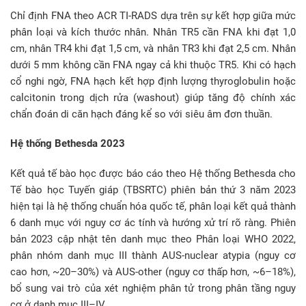
Chỉ định FNA theo ACR TI-RADS dựa trên sự kết hợp giữa mức
phân loại và kích thước nhân. Nhân TR5 cần FNA khi đạt 1,0
cm, nhân TR4 khi đạt 1,5 cm, và nhân TR3 khi đạt 2,5 cm. Nhân
dưới 5 mm không cần FNA ngay cả khi thuộc TR5. Khi có hạch
cổ nghi ngờ, FNA hạch kết hợp định lượng thyroglobulin hoặc
calcitonin trong dịch rửa (washout) giúp tăng độ chính xác
chẩn đoán di căn hạch đáng kể so với siêu âm đơn thuần.
Hệ thống Bethesda 2023
Kết quả tế bào học được báo cáo theo Hệ thống Bethesda cho
Tế bào học Tuyến giáp (TBSRTC) phiên bản thứ 3 năm 2023
hiện tại là hệ thống chuẩn hóa quốc tế, phân loại kết quả thành
6 danh mục với nguy cơ ác tính và hướng xử trí rõ ràng. Phiên
bản 2023 cập nhật tên danh mục theo Phân loại WHO 2022,
phân nhóm danh mục III thành AUS-nuclear atypia (nguy cơ
cao hơn, ~20–30%) và AUS-other (nguy cơ thấp hơn, ~6–18%),
bổ sung vai trò của xét nghiệm phân tử trong phân tầng nguy
cơ ở danh mục III–IV.