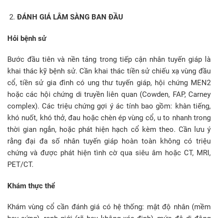
ĐÁNH GIÁ LÂM SÀNG BAN ĐẦU
Hỏi bệnh sử
Bước đầu tiên và nền tảng trong tiếp cận nhân tuyến giáp là
khai thác kỹ bệnh sử. Cần khai thác tiền sử chiếu xạ vùng đầu
cổ, tiền sử gia đình có ung thư tuyến giáp, hội chứng MEN2
hoặc các hội chứng di truyền liên quan (Cowden, FAP, Carney
complex). Các triệu chứng gợi ý ác tính bao gồm: khàn tiếng,
khó nuốt, khó thở, đau hoặc chèn ép vùng cổ, u to nhanh trong
thời gian ngắn, hoặc phát hiện hạch cổ kèm theo. Cần lưu ý
rằng đại đa số nhân tuyến giáp hoàn toàn không có triệu
chứng và được phát hiện tình cờ qua siêu âm hoặc CT, MRI,
PET/CT.
Khám thực thể
Khám vùng cổ cần đánh giá có hệ thống: mật độ nhân (mềm