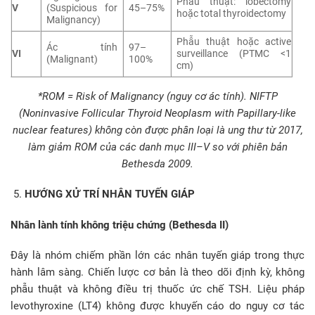
Phẫu thuật: lobectomy
V
(Suspicious for
45–75%
hoặc total thyroidectomy
Malignancy)
Phẫu thuật hoặc active
Ác tính
97–
VI
surveillance (PTMC <1
(Malignant)
100%
cm)
*ROM = Risk of Malignancy (nguy cơ ác tính). NIFTP
(Noninvasive Follicular Thyroid Neoplasm with Papillary-like
nuclear features) không còn được phân loại là ung thư từ 2017,
làm giảm ROM của các danh mục III–V so với phiên bản
Bethesda 2009.
HƯỚNG XỬ TRÍ NHÂN TUYẾN GIÁP
Nhân lành tính không triệu chứng (Bethesda II)
Đây là nhóm chiếm phần lớn các nhân tuyến giáp trong thực
hành lâm sàng. Chiến lược cơ bản là theo dõi định kỳ, không
phẫu thuật và không điều trị thuốc ức chế TSH. Liệu pháp
levothyroxine (LT4) không được khuyến cáo do nguy cơ tác