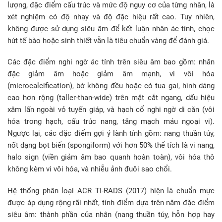
lượng, đặc điểm cấu trúc và mức độ nguy cơ của từng nhân, là
xét nghiệm có độ nhạy và độ đặc hiệu rất cao. Tuy nhiên,
không được sử dụng siêu âm để kết luận nhân ác tính, chọc
hút tế bào hoặc sinh thiết vẫn là tiêu chuẩn vàng để đánh giá.
Các đặc điểm nghi ngờ ác tính trên siêu âm bao gồm: nhân
đặc giảm âm hoặc giảm âm mạnh, vi vôi hóa
(microcalcification), bờ không đều hoặc có tua gai, hình dáng
cao hơn rộng (taller-than-wide) trên mặt cắt ngang, dấu hiệu
xâm lấn ngoài vỏ tuyến giáp, và hạch cổ nghi ngờ di căn (vôi
hóa trong hạch, cấu trúc nang, tăng mạch máu ngoại vi).
Ngược lại, các đặc điểm gợi ý lành tính gồm: nang thuần túy,
nốt dạng bọt biển (spongiform) với hơn 50% thể tích là vi nang,
halo sign (viền giảm âm bao quanh hoàn toàn), vôi hóa thô
không kèm vi vôi hóa, và nhiễu ảnh đuôi sao chổi.
Hệ thống phân loại ACR TI-RADS (2017) hiện là chuẩn mực
được áp dụng rộng rãi nhất, tính điểm dựa trên năm đặc điểm
siêu âm: thành phần của nhân (nang thuần túy, hỗn hợp hay