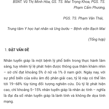
BSNT.
Vũ Thị Minh Hòa, GS.
TS.
Mai Trọng Khoa, PGS.
TS.
Phạm Cẩm Phương,
PGS. TS. Phạm Văn Thái,
Trung tâm Y học hạt nhân và Ung bướu – Bệnh viện Bạch Mai
(Tổng hợp)
ĐẶT VẤN ĐỀ
Nhân tuyến giáp là một bệnh lý phổ biến trong thực hành lâm
sàng, tuy nhiên tỷ lệ phát hiện được thông qua thăm khám nhìn
– sờ chỉ đạt khoảng 5% ở nữ và 1% ở nam giới. Ngày nay, với
sự phổ biến của siêu âm độ phân giải cao, tỷ lệ này có thể lên
tới 19–68% tùy từng đối tượng nghiên cứu. Dù tỷ lệ phát hiện
cao, chỉ khoảng 5–15% nhân tuyến giáp là nhân ác tính – nghĩa
là đại đa số nhân tuyến giáp là lành tính và không đe dọa tính
mạng.