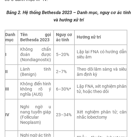
Bảng 2. Hệ thống Bethesda 2023 – Danh mục, nguy cơ ác tính
và hướng xử trí
Danh
Tên gọi
Nguy cơ
Hướng xử trí
mục
Bethesda 2023
ác tính
Không chẩn
Lặp lại FNA có hướng dẫn
I
đoán được
5–20%
siêu âm
(Nondiagnostic)
Lành tính
Theo dõi lâm sàng và siêu
II
2–7%
(Benign)
âm định kỳ
Không điển hình
Lặp FNA, xét nghiệm phân
III
không rõ ý
6–30%*
tử, hoặc theo dõi
nghĩa (AUS)
Nghi ngờ u
nang tuyến giáp
Xét nghiệm phân tử; cân
IV
23–34%
(Follicular
nhắc lobectomy
Neoplasm)
Nghi ngờ ác tính