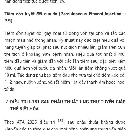
hạn đang tiếp tục được tích lũy.
Tiêm cồn tuyệt đối qua da (Percutaneous Ethanol Injection –
PEI)
Tiêm cồn tuyệt đối gây hoại tử đông vón tại chỗ và tắc các
mạch máu nhỏ trong nhân. Kỹ thuật này đặc biệt hiệu quả với
nang tuyến giáp tái phát sau hút dịch nhiều lần, giảm trên 50%
thể tích ở khoảng 90% bệnh nhân. Hiệu quả tốt nhất ở mũi
tiêm đầu tiên và giảm dần với các lần tiêm sau, đặc biệt kém
hiệu quả hơn với bướu đa nhân. Mỗi lần tiêm không vượt quá
10 ml. Tác dụng phụ bao gồm đau nhẹ vừa tại chỗ tiêm kéo dài
1–2 ngày, nuốt vướng, và rất hiếm liệt dây thanh âm hoặc hoại
tử da.
ĐIỀU TRỊ I-131 SAU PHẪU THUẬT UNG THƯ TUYẾN GIÁP
THỂ BIỆT HÓA
131
Theo ATA 2025, điều trị
I sau phẫu thuật không được
khuyến cáo thường quy cho mọi bệnh nhân ung thư tuyến giáp