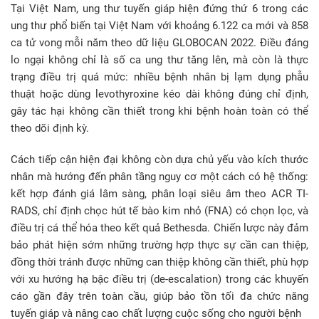
Tại Việt Nam, ung thư tuyến giáp hiện đứng thứ 6 trong các
ung thư phổ biến tại Việt Nam với khoảng 6.122 ca mới và 858
ca tử vong mỗi năm theo dữ liệu GLOBOCAN 2022. Điều đáng
lo ngại không chỉ là số ca ung thư tăng lên, mà còn là thực
trạng điều trị quá mức: nhiều bệnh nhân bị lạm dụng phẫu
thuật hoặc dùng levothyroxine kéo dài không đúng chỉ định,
gây tác hại không cần thiết trong khi bệnh hoàn toàn có thể
theo dõi định kỳ.
Cách tiếp cận hiện đại không còn dựa chủ yếu vào kích thước
nhân mà hướng đến phân tầng nguy cơ một cách có hệ thống:
kết hợp đánh giá lâm sàng, phân loại siêu âm theo ACR TI-
RADS, chỉ định chọc hút tế bào kim nhỏ (FNA) có chọn lọc, và
điều trị cá thể hóa theo kết quả Bethesda. Chiến lược này đảm
bảo phát hiện sớm những trường hợp thực sự cần can thiệp,
đồng thời tránh được những can thiệp không cần thiết, phù hợp
với xu hướng hạ bậc điều trị (de-escalation) trong các khuyến
cáo gần đây trên toàn cầu, giúp bảo tồn tối đa chức năng
tuyến giáp và nâng cao chất lượng cuộc sống cho người bệnh