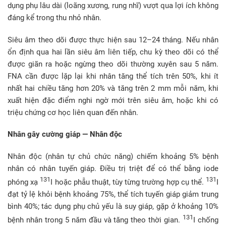
dụng phụ lâu dài (loãng xương, rung nhĩ) vượt qua lợi ích không
đáng kể trong thu nhỏ nhân.
Siêu âm theo dõi được thực hiện sau 12–24 tháng. Nếu nhân
ổn định qua hai lần siêu âm liên tiếp, chu kỳ theo dõi có thể
được giãn ra hoặc ngừng theo dõi thường xuyên sau 5 năm.
FNA cần được lặp lại khi nhân tăng thể tích trên 50%, khi ít
nhất hai chiều tăng hơn 20% và tăng trên 2 mm mỗi năm, khi
xuất hiện đặc điểm nghi ngờ mới trên siêu âm, hoặc khi có
triệu chứng cơ học liên quan đến nhân.
Nhân gây cường giáp — Nhân độc
Nhân độc (nhân tự chủ chức năng) chiếm khoảng 5% bệnh
nhân có nhân tuyến giáp. Điều trị triệt để có thể bằng iode
131
131
phóng xạ
I hoặc phẫu thuật, tùy từng trường hợp cụ thể.
I
đạt tỷ lệ khỏi bệnh khoảng 75%, thể tích tuyến giáp giảm trung
bình 40%; tác dụng phụ chủ yếu là suy giáp, gặp ở khoảng 10%
131
bệnh nhân trong 5 năm đầu và tăng theo thời gian.
I chống