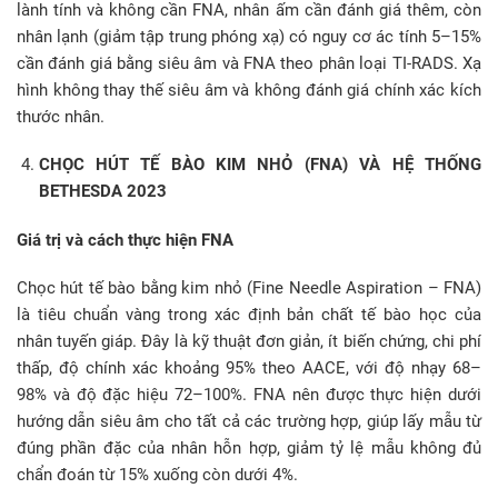
lành tính và không cần FNA, nhân ấm cần đánh giá thêm, còn
nhân lạnh (giảm tập trung phóng xạ) có nguy cơ ác tính 5–15%
cần đánh giá bằng siêu âm và FNA theo phân loại TI-RADS. Xạ
hình không thay thế siêu âm và không đánh giá chính xác kích
thước nhân.
CHỌC HÚT TẾ BÀO KIM NHỎ (FNA) VÀ HỆ THỐNG
BETHESDA 2023
Giá trị và cách thực hiện FNA
Chọc hút tế bào bằng kim nhỏ (Fine Needle Aspiration – FNA)
là tiêu chuẩn vàng trong xác định bản chất tế bào học của
nhân tuyến giáp. Đây là kỹ thuật đơn giản, ít biến chứng, chi phí
thấp, độ chính xác khoảng 95% theo AACE, với độ nhạy 68–
98% và độ đặc hiệu 72–100%. FNA nên được thực hiện dưới
hướng dẫn siêu âm cho tất cả các trường hợp, giúp lấy mẫu từ
đúng phần đặc của nhân hỗn hợp, giảm tỷ lệ mẫu không đủ
chẩn đoán từ 15% xuống còn dưới 4%.