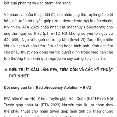
kết quả phân tử và đặc điểm lâm sàng.
Về phạm vi phẫu thuật, khi đã xác nhận ung thư tuyến giáp biệt
hóa, cắt toàn bộ tuyến giáp (total thyroidectomy) là tiêu chuẩn;
tuy nhiên, ATA 2025 chấp nhận cắt một thùy (lobectomy) cho
ung thư nguy cơ thấp (pT1a–T2, N0, không có yếu tố nguy cơ
đặc biệt). Nạo vét hạch cổ trung tâm (level VI) được thực hiện
khi có hạch di căn trên lâm sàng hoặc hình ảnh. Kinh nghiệm
của phẫu thuật viên đóng vai trò quyết định trong việc hạn chế
tổn thương thần kinh quặt ngược và suy cận giáp vĩnh viễn.
ĐIỀU TRỊ ÍT XÂM LẤN: RFA, TIÊM CỒN VÀ CÁC KỸ THUẬT
ĐỐT NHIỆT
Đốt sóng cao tần (Radiofrequency Ablation – RFA)
RFA hiện được Hội Y học Tuyến giáp Hàn Quốc (KSThR) và Hội
Tuyến giáp châu Âu (ETA 2023) khuyến cáo là lựa chọn thay
thế phẫu thuật cho nhân tuyến giáp lành tính có triệu chứng