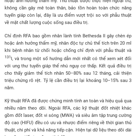
hoặc ảnh hưởng thẩm mỹ. Thủ thuật được thực hiện ngoại trú,
không cần gây mê toàn thân, bảo tồn hoàn toàn chức năng
tuyến giáp còn lại, đây là ưu điểm vượt trội so với phẫu thuật
về mặt chất lượng cuộc sống sau điều trị.
Chỉ định RFA bao gồm nhân lành tính Bethesda II gây chèn ép
hoặc ảnh hưởng thẩm mỹ, nhân độc tự chủ thể tích trên 20 ml
khi bệnh nhân từ chối hoặc chống chỉ định với phẫu thuật và
131
I, và trong một số hướng dẫn mới nhất có thể xem xét đối
với ung thư tuyến giáp thể nhú nguy cơ thấp. Kết quả điều trị
cho thấy giảm thể tích nhân 50–80% sau 12 tháng, cải thiện
triệu chứng rõ rệt. Tỷ lệ cần điều trị lại khoảng 10–15% sau 3
năm.
Kỹ thuật RFA đã được chứng minh tính an toàn và hiệu quả qua
nhiều năm theo dõi. Ngoài RFA, các kỹ thuật đốt nhiệt khác
gồm đốt laser, đốt vi sóng (MWA) và siêu âm tập trung cường
độ cao (HIFU) đều có ưu và nhược điểm riêng về thời gian thủ
thuật, chi phí và khả năng tiếp cận. Hiện tại dữ liệu theo dõi dài