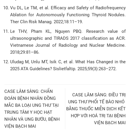
Vu DL, Le TM, et al. Efficacy and Safety of Radiofrequency
Ablation for Autonomously Functioning Thyroid Nodules.
Ther Clin Risk Manag. 2022;18:11–19.
Le THV, Pham KL, Nguyen PBQ. Research value of
ultrasonographic and TIRADS 2017 classification as ACR.
Vietnamese Journal of Radiology and Nuclear Medicine.
2018;29:81–86.
Uludag M, Unlu MT, Isik C, et al. What Has Changed in the
2025 ATA Guidelines? Sislietfaltip. 2025;59(3):263–272.
CASE LÂM SÀNG: CHẨN
CASE LÂM SÀNG: ĐIỀU TRỊ
ĐOÁN BỆNH NHÂN ĐỒNG
UNG THƯ PHỔI TẾ BÀO NHỎ
MẮC BA LOẠI UNG THƯ TẠI
BẰNG THUỐC MIỄN DỊCH KẾT
TRUNG TÂM Y HỌC HẠT
HỢP VỚI HOÁ TRỊ TẠI BỆNH
NHÂN VÀ UNG BƯỚU, BỆNH
VIỆN BẠCH MAI
VIỆN BẠCH MAI