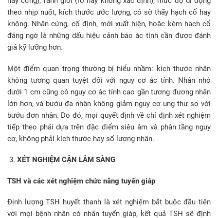
hay cứng), ranh giới (rõ hay không xác định), mức độ di động
theo nhịp nuốt, kích thước ước lượng, có sờ thấy hạch cổ hay
không. Nhân cứng, cố định, mới xuất hiện, hoặc kèm hạch cổ
đáng ngờ là những dấu hiệu cảnh báo ác tính cần được đánh
giá kỹ lưỡng hơn.
Một điểm quan trọng thường bị hiểu nhầm: kích thước nhân
không tương quan tuyệt đối với nguy cơ ác tính. Nhân nhỏ
dưới 1 cm cũng có nguy cơ ác tính cao gần tương đương nhân
lớn hơn, và bướu đa nhân không giảm nguy cơ ung thư so với
bướu đơn nhân. Do đó, mọi quyết định về chỉ định xét nghiệm
tiếp theo phải dựa trên đặc điểm siêu âm và phân tầng nguy
cơ, không phải kích thước hay số lượng nhân.
XÉT NGHIỆM CẬN LÂM SÀNG
TSH và các xét nghiệm chức năng tuyến giáp
Định lượng TSH huyết thanh là xét nghiệm bắt buộc đầu tiên
với mọi bệnh nhân có nhân tuyến giáp, kết quả TSH sẽ định