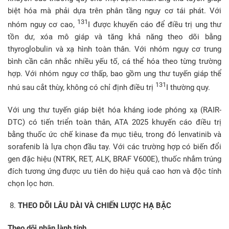
biệt hóa mà phải dựa trên phân tầng nguy cơ tái phát. Với
131
nhóm nguy cơ cao,
I được khuyến cáo để điều trị ung thư
tồn dư, xóa mô giáp và tăng khả năng theo dõi bằng
thyroglobulin và xạ hình toàn thân. Với nhóm nguy cơ trung
bình cần cân nhắc nhiều yếu tố, cá thể hóa theo từng trường
hợp. Với nhóm nguy cơ thấp, bao gồm ung thư tuyến giáp thể
131
nhú sau cắt thùy, không có chỉ định điều trị
I thường quy.
Với ung thư tuyến giáp biệt hóa kháng iode phóng xạ (RAIR-
DTC) có tiến triển toàn thân, ATA 2025 khuyến cáo điều trị
bằng thuốc ức chế kinase đa mục tiêu, trong đó lenvatinib và
sorafenib là lựa chọn đầu tay. Với các trường hợp có biến đổi
gen đặc hiệu (NTRK, RET, ALK, BRAF V600E), thuốc nhắm trúng
đích tương ứng được ưu tiên do hiệu quả cao hơn và độc tính
chọn lọc hơn.
THEO DÕI LÂU DÀI
VÀ CHIẾN LƯỢC HẠ BẬC
Theo dõi nhân lành tính