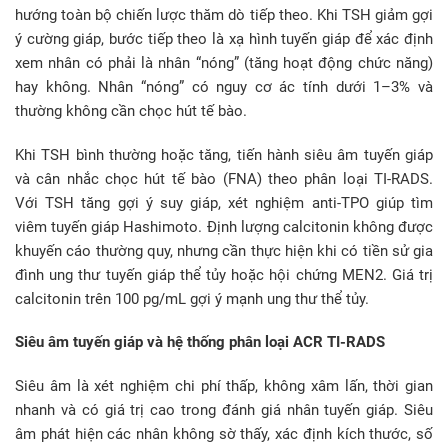
hướng toàn bộ chiến lược thăm dò tiếp theo. Khi TSH giảm gợi
ý cường giáp, bước tiếp theo là xạ hình tuyến giáp để xác định
xem nhân có phải là nhân “nóng” (tăng hoạt động chức năng)
hay không. Nhân “nóng” có nguy cơ ác tính dưới 1–3% và
thường không cần chọc hút tế bào.
Khi TSH bình thường hoặc tăng, tiến hành siêu âm tuyến giáp
và cân nhắc chọc hút tế bào (FNA) theo phân loại TI-RADS.
Với TSH tăng gợi ý suy giáp, xét nghiệm anti-TPO giúp tìm
viêm tuyến giáp Hashimoto. Định lượng calcitonin không được
khuyến cáo thường quy, nhưng cần thực hiện khi có tiền sử gia
đình ung thư tuyến giáp thể tủy hoặc hội chứng MEN2. Giá trị
calcitonin trên 100 pg/mL gợi ý mạnh ung thư thể tủy.
Siêu âm tuyến giáp và hệ thống phân loại ACR TI-RADS
Siêu âm là xét nghiệm chi phí thấp, không xâm lấn, thời gian
nhanh và có giá trị cao trong đánh giá nhân tuyến giáp. Siêu
âm phát hiện các nhân không sờ thấy, xác định kích thước, số