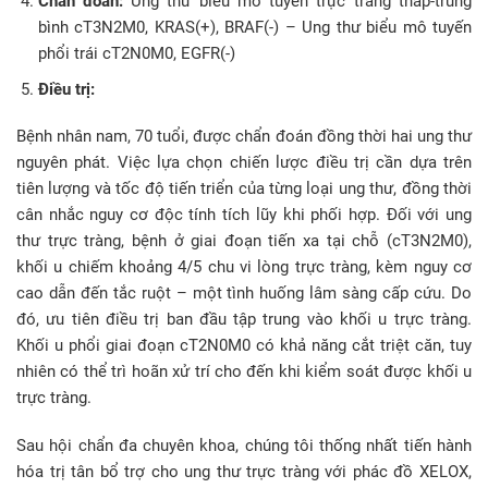
Chẩn đoán:
Ung thư biểu mô tuyến trực tràng thấp-trung
bình cT3N2M0, KRAS(+), BRAF(-) – Ung thư biểu mô tuyến
phổi trái cT2N0M0, EGFR(-)
Điều trị:
Bệnh nhân nam, 70 tuổi, được chẩn đoán đồng thời hai ung thư
nguyên phát. Việc lựa chọn chiến lược điều trị cần dựa trên
tiên lượng và tốc độ tiến triển của từng loại ung thư, đồng thời
cân nhắc nguy cơ độc tính tích lũy khi phối hợp. Đối với ung
thư trực tràng, bệnh ở giai đoạn tiến xa tại chỗ (cT3N2M0),
khối u chiếm khoảng 4/5 chu vi lòng trực tràng, kèm nguy cơ
cao dẫn đến tắc ruột – một tình huống lâm sàng cấp cứu. Do
đó, ưu tiên điều trị ban đầu tập trung vào khối u trực tràng.
Khối u phổi giai đoạn cT2N0M0 có khả năng cắt triệt căn, tuy
nhiên có thể trì hoãn xử trí cho đến khi kiểm soát được khối u
trực tràng.
Sau hội chẩn đa chuyên khoa, chúng tôi thống nhất tiến hành
hóa trị tân bổ trợ cho ung thư trực tràng với phác đồ XELOX,