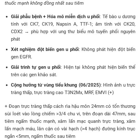
thuốc mạnh không đồng nhất sau tiêm
Giải phẫu bệnh + Hóa mô miễn dịch u phổi
: Tế bào u dương
tính với CK7, CK19, Napsin A, TTF-1; âm tính với CK20,
CDX2 → phù hợp với ung thư biểu mô tuyến phổi nguyên
phát
Xét nghiệm đột biến gen u phổi
: Không phát hiện đột biến
gen EGFR.
Giải trình tự gen u phổi
: Hiện tại không phát hiện biến thể
trên các gen khảo sát.
Cộng hưởng từ vùng tiểu khung (06/2025)
: Hình ảnh u trực
tràng thấp, trực tràng cao T3N2Mx, MRF, EMVI (+)
+ Đoạn trực tràng thấp cách rìa hậu môn 24mm có tổn thương
sùi loét vào lòng chiếm >3/4 chu vi, trên đoạn dài 47mm, sau
tiêm ngấm thuốc mạnh, xâm lấn mạc quanh trực tràng, xâm
lấn mạch máu, lân cận có vài hạch (>4 hạch) đường kính trục
ngắn <5mm, ngấm thuốc sau tiêm