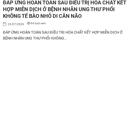
ĐÁP ỨNG HOÀN TOÀN SAU ĐIỀU TRỊ HÓA CHẤT KẾT
HỢP MIỄN DỊCH Ở BỆNH NHÂN UNG THƯ PHỔI
KHÔNG TẾ BÀO NHỎ DI CĂN NÃO
94 lượt xem
23/07/2026
ĐÁP ỨNG HOÀN TOÀN SAU ĐIỀU TRỊ HÓA CHẤT KẾT HỢP MIỄN DỊCH Ở
BỆNH NHÂN UNG THƯ PHỔI KHÔNG...