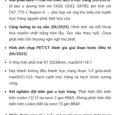
Giải phẫu bệnh + Hóa mô miễn dịch u trực tràng (06/2025)
:
tế bào u dương tính với CK20, CDX2, SATB2; âm tính với
CK7, TTF-1, Napsin A → phù hợp với ung thư biểu mô tuyến
trực tràng nguyên phát, biệt hóa vừa.
Cộng hưởng từ sọ não (06/2025)
: Hình ảnh vài nốt thoái
hóa myelin chất trắng trên lều. Teo não theo tuổi. Chưa
phát hiện tổn thương nghi ngờ thứ phát.
Hình ảnh chụp PET/CT đánh giá giai đoạn trước điều trị
(06/2025)
U thùy trên phổi trái KT 32x30mm, maxSUV=18.7.
Dày thành không đều thành trực tràng đoạn 1/3 giữa-dưới
maxSUV=13,6. Hạch cạnh trực tràng và hạch trước xương
cùng.
Xét nghiệm đột biến gen u trực tràng
: Phát hiện đột biến
trên codon 12/13 tại exon 2 gen KRAS. Không phát hiện đột
biến trên codon 600 tại exon 15 gen BRAF.