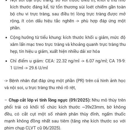
Nội soi đại trực tràng: so với trước điều trị, khối u thu nhỏ
kích thước đáng kể, từ tổn thương sùi loét chiếm gần toàn
bộ chu vi trực tràng, sau điều trị lòng trực tràng được mở
rộng, ít còn dấu hiệu tắc nghẽn -> phù hợp đáp ứng một
phần.
Cộng hưởng từ tiểu khung: kích thước khối u giảm, mức độ
xâm lấn mạc treo trực tràng và khoảng quanh trực tràng thu
hẹp, tín hiệu u giảm, xuất hiện nhiều dải xơ hóa
Chỉ điểm u giảm: CEA: 22.32 ng/ml -> 6.07 ng/ml; CA 19-9:
1 U/ml -> 29.6 U/ml
-> Bệnh nhân đạt đáp ứng một phần (PR) trên cả hình ảnh học
và nội soi, u trực tràng thu nhỏ rõ rệt,
–
Chụp cắt lớp vi tính lồng ngực (09/2025):
Nhu mô thùy trên
phổi trái có khối tổ chức kích thước ~39x23mm, bờ không
đều, có cắt cụt một số nhánh phân thùy đỉnh, ngấm thuốc
mạnh không đồng nhất sau tiêm (tăng nhẹ kích thước so với
phim chụp CLVT cũ 06/2025).