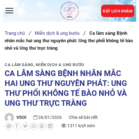
Skip
to
ĐẶT LỊCH KHÁM
content
Trang chủ
Miễn dịch & ung bướu
Ca lâm sàng Bệnh
nhân mắc hai ung thư nguyên phát: Ung thư phổi không tế bào
nhỏ và Ung thư trực tràng
CA LÂM SÀNG
,
MIỄN DỊCH & UNG BƯỚU
CA LÂM SÀNG BỆNH NHÂN MẮC
HAI UNG THƯ NGUYÊN PHÁT: UNG
THƯ PHỔI KHÔNG TẾ BÀO NHỎ VÀ
UNG THƯ TRỰC TRÀNG
VSOI
26/01/2026
Chia sẻ bài viết:
1311 lượt xem