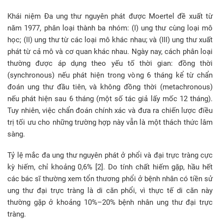
Khái niệm Đa ung thư nguyên phát được Moertel đề xuất từ
năm 1977, phân loại thành ba nhóm: (I) ung thư cùng loại mô
học; (II) ung thư từ các loại mô khác nhau; và (III) ung thư xuất
phát từ cả mô và cơ quan khác nhau. Ngày nay, cách phân loại
thường được áp dụng theo yếu tố thời gian: đồng thời
(synchronous) nếu phát hiện trong vòng 6 tháng kể từ chẩn
đoán ung thư đầu tiên, và không đồng thời (metachronous)
nếu phát hiện sau 6 tháng (một số tác giả lấy mốc 12 tháng).
Tuy nhiên, việc chẩn đoán chính xác và đưa ra chiến lược điều
trị tối ưu cho những trường hợp này vẫn là một thách thức lâm
sàng.
Tỷ lệ mắc đa ung thư nguyên phát ở phổi và đại trực tràng cực
kỳ hiếm, chỉ khoảng 0,6% [2]. Do tính chất hiếm gặp, hầu hết
các bác sĩ thường xem tổn thương phổi ở bệnh nhân có tiền sử
ung thư đại trực tràng là di căn phổi, vì thực tế di căn này
thường gặp ở khoảng 10%–20% bệnh nhân ung thư đại trực
tràng.