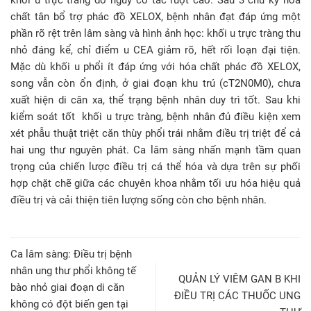
khối u trực tràng do nguy cơ tắc ruột cao. Sau 3 chu kỳ hóa
chất tân bổ trợ phác đồ XELOX, bệnh nhân đạt đáp ứng một
phần rõ rệt trên lâm sàng và hình ảnh học: khối u trực tràng thu
nhỏ đáng kể, chỉ điểm u CEA giảm rõ, hết rối loạn đại tiện.
Mặc dù khối u phổi ít đáp ứng với hóa chất phác đồ XELOX,
song vẫn còn ổn định, ở giai đoạn khu trú (cT2N0M0), chưa
xuất hiện di căn xa, thể trạng bệnh nhân duy trì tốt. Sau khi
kiểm soát tốt khối u trực tràng, bệnh nhân đủ điều kiện xem
xét phẫu thuật triệt căn thùy phổi trái nhằm điều trị triệt để cả
hai ung thư nguyên phát. Ca lâm sàng nhấn mạnh tầm quan
trọng của chiến lược điều trị cá thể hóa và dựa trên sự phối
hợp chặt chẽ giữa các chuyên khoa nhằm tối ưu hóa hiệu quả
điều trị và cải thiện tiên lượng sống còn cho bệnh nhân.
Ca lâm sàng: Điều trị bệnh
nhân ung thư phổi không tế
QUẢN LÝ VIÊM GAN B KHI
bào nhỏ giai đoạn di căn
ĐIỀU TRỊ CÁC THUỐC UNG
không có đột biến gen tại