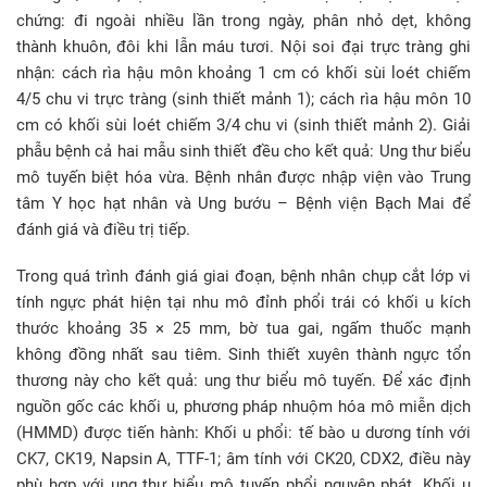
chứng: đi ngoài nhiều lần trong ngày, phân nhỏ dẹt, không
thành khuôn, đôi khi lẫn máu tươi. Nội soi đại trực tràng ghi
nhận: cách rìa hậu môn khoảng 1 cm có khối sùi loét chiếm
4/5 chu vi trực tràng (sinh thiết mảnh 1); cách rìa hậu môn 10
cm có khối sùi loét chiếm 3/4 chu vi (sinh thiết mảnh 2). Giải
phẫu bệnh cả hai mẫu sinh thiết đều cho kết quả: Ung thư biểu
mô tuyến biệt hóa vừa. Bệnh nhân được nhập viện vào Trung
tâm Y học hạt nhân và Ung bướu – Bệnh viện Bạch Mai để
đánh giá và điều trị tiếp.
Trong quá trình đánh giá giai đoạn, bệnh nhân chụp cắt lớp vi
tính ngực phát hiện tại nhu mô đỉnh phổi trái có khối u kích
thước khoảng 35 × 25 mm, bờ tua gai, ngấm thuốc mạnh
không đồng nhất sau tiêm. Sinh thiết xuyên thành ngực tổn
thương này cho kết quả: ung thư biểu mô tuyến. Để xác định
nguồn gốc các khối u, phương pháp nhuộm hóa mô miễn dịch
(HMMD) được tiến hành: Khối u phổi: tế bào u dương tính với
CK7, CK19, Napsin A, TTF-1; âm tính với CK20, CDX2, điều này
phù hợp với ung thư biểu mô tuyến phổi nguyên phát. Khối u