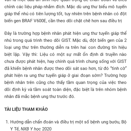
chỉnh các liệu pháp nhắm đích. Mặc dù ung thư biểu mô tuyến
giáp thể nhú có tiên lượng tốt, tuy nhiên trên bệnh nhân có đột
biến gen BRAF V600E, cần theo dõi chặt chẽ hơn sau điều trị
Đây là trường hợp bệnh nhân phát hiện ung thư tuyến giáp thể
nhú trong quá trình theo dõi GIST. Mặc dù, đột biến gen của 2
loại ung thư trên thường diễn ra trên hai con đường tín hiệu
biệt lập. Vậy thì: Liệu có một sự mất ổn định di truyền nào
chưa được phát hiện, hay chính quá trình chung sống với GIST
đã khiến bệnh nhân được theo dõi sát sao hơn, từ đó “tình cờ”
phát hiện ra ung thư tuyến giáp ở giai đoạn sớm? Trường hợp
bệnh nhân trên cũng cho thấy tầm quan trọng của việc theo
dõi định kỳ và tầm soát toàn diện, đặc biệt là trên nhóm bệnh
nhân đã mắc bệnh ung thư trước đó.
TÀI LIỆU THAM KHẢO
Hướng dẫn chẩn đoán và điều trị một số bệnh ung bướu, Bộ
Y Tế,
NXB Y học
2020