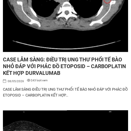
CASE LÂM SÀNG: ĐIỀU TRỊ UNG THƯ PHỔI TẾ BÀO
NHỎ ĐÁP VỚI PHÁC ĐỒ ETOPOSID – CARBOPLATIN
KẾT HỢP DURVALUMAB
243 lượt xem
08/05/2026
CASE LÂM SÀNG ĐIỀU TRỊ UNG THƯ PHỔI TẾ BÀO NHỎ ĐÁP VỚI PHÁC ĐỒ
ETOPOSID – CARBOPLATIN KẾT HỢP...