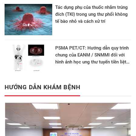
Tác dụng phụ của thuốc nhắm trúng
đích (TKI) trong ung thư phổi không
tế bào nhỏ và cách xử trí
PSMA PET/CT: Hướng dẫn quy trình
chung của EANM / SNMMI đối với
hình ảnh học ung thư tuyến tiền liệt
phiên bản 2.0
HƯỚNG DẪN KHÁM BỆNH