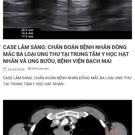
CASE LÂM SÀNG: CHẨN ĐOÁN BỆNH NHÂN ĐỒNG
MẮC BA LOẠI UNG THƯ TẠI TRUNG TÂM Y HỌC HẠT
NHÂN VÀ UNG BƯỚU, BỆNH VIỆN BẠCH MAI
338 lượt xem
08/05/2026
CASE LÂM SÀNG: CHẨN ĐOÁN BỆNH NHÂN ĐỒNG MẮC BA LOẠI UNG THƯ
TẠI TRUNG TÂM Y HỌC HẠT NHÂN...