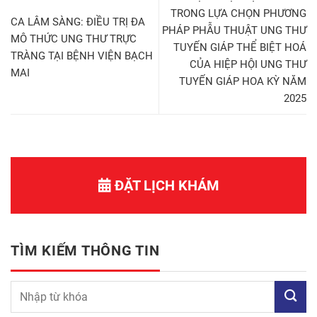
TRONG LỰA CHỌN PHƯƠNG
CA LÂM SÀNG: ĐIỀU TRỊ ĐA
PHÁP PHẪU THUẬT UNG THƯ
MÔ THỨC UNG THƯ TRỰC
TUYẾN GIÁP THỂ BIỆT HOÁ
TRÀNG TẠI BỆNH VIỆN BẠCH
CỦA HIỆP HỘI UNG THƯ
MAI
TUYẾN GIÁP HOA KỲ NĂM
2025
ĐẶT LỊCH KHÁM
TÌM KIẾM THÔNG TIN