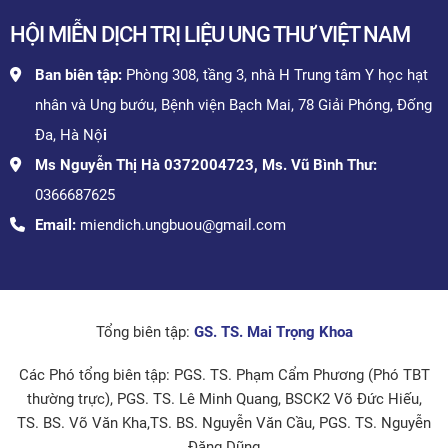
HỘI MIỄN DỊCH TRỊ LIỆU UNG THƯ VIỆT NAM
Ban biên tập:
Phòng 308, tầng 3, nhà H Trung tâm Y học hạt
nhân và Ung bướu, Bệnh viện Bạch Mai, 78 Giải Phóng, Đống
Đa, Hà Nộ
i
Ms Nguyễn Thị Hà 0372004723, Ms. Vũ Bình Thư:
0366687625
Email:
miendich.ungbuou@gmail.com
Tổng biên tập:
GS. TS. Mai Trọng Khoa
Các Phó tổng biên tập: PGS. TS. Phạm Cẩm Phương (Phó TBT
thường trực), PGS. TS. Lê Minh Quang, BSCK2 Võ Đức Hiếu,
TS. BS. Võ Văn Kha,TS. BS. Nguyễn Văn Cầu, PGS. TS. Nguyễn
Đăng Dũng