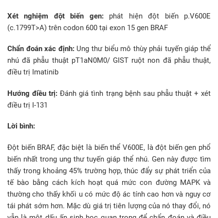
Xét nghiệm đột biến gen:
phát hiện đột biến p.V600E
(c.1799T>A) trên codon 600 tại exon 15 gen BRAF
Chẩn đoán xác định:
Ung thư biểu mô thùy phải tuyến giáp thể
nhú đã phẫu thuật pT1aN0M0/ GIST ruột non đã phẫu thuật,
điều trị Imatinib
Hướng điều trị:
Đánh giá tình trạng bệnh sau phẫu thuật + xét
điều trị I-131
Lời bình:
Đột biến BRAF, đặc biệt là biến thể V600E, là đột biến gen phổ
biến nhất trong ung thư tuyến giáp thể nhú. Gen này được tìm
thấy trong khoảng 45% trường hợp, thúc đẩy sự phát triển của
tế bào bằng cách kích hoạt quá mức con đường MAPK và
thường cho thấy khối u có mức độ ác tính cao hơn và nguy cơ
tái phát sớm hơn. Mặc dù giá trị tiên lượng của nó thay đổi, nó
vẫn là một dấu ấn sinh học quan trọng để chẩn đoán và điều