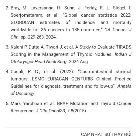
Bray, M. Laversanne, H. Sung, J. Ferlay, R. L. Siegel, I.
Soerjomataram, et al., “Global cancer statistics 2022:
GLOBOCAN estimates of incidence and mortality
worldwide for 36 cancers in 185 countries,”
CA Cancer J
Clin
, pp. 229-263, 2024.
Kalani P, Dutta A, Tiwari J, et al. A Study to Evaluate TIRADS
Scoring in the Management of Thyroid Nodules.
Indian J
Otolaryngol Head Neck Surg
. 2024 Aug
Casali, P. G., et al. (2022). “Gastrointestinal stromal
tumours: ESMO–EURACAN–GENTURIS Clinical Practice
Guidelines for diagnosis, treatment and follow-up”.
Annals
of Oncology
.
Mark Yarchoan et al.
BRAF Mutation and Thyroid Cancer
Recurrence. J
Clin Oncol
33, 7-8(2015).
CẬP NHẬT SỰ THAY ĐỔI