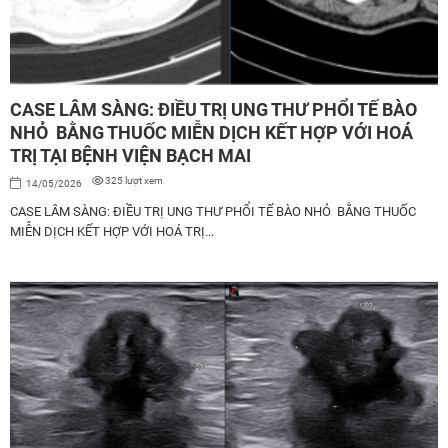
CASE LÂM SÀNG: ĐIỀU TRỊ UNG THƯ PHỔI TẾ BÀO
NHỎ BẰNG THUỐC MIỄN DỊCH KẾT HỢP VỚI HOÁ
TRỊ TẠI BỆNH VIỆN BẠCH MAI
325 lượt xem
14/05/2026
CASE LÂM SÀNG: ĐIỀU TRỊ UNG THƯ PHỔI TẾ BÀO NHỎ BẰNG THUỐC
MIỄN DỊCH KẾT HỢP VỚI HOÁ TRỊ...