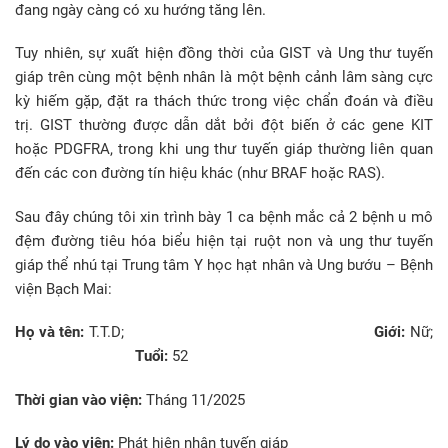
đang ngày càng có xu hướng tăng lên.
Tuy nhiên, sự xuất hiện đồng thời của GIST và Ung thư tuyến
giáp trên cùng một bệnh nhân là một bệnh cảnh lâm sàng cực
kỳ hiếm gặp, đặt ra thách thức trong việc chẩn đoán và điều
trị. GIST thường được dẫn dắt bởi đột biến ở các gene KIT
hoặc PDGFRA, trong khi ung thư tuyến giáp thường liên quan
đến các con đường tín hiệu khác (như BRAF hoặc RAS).
Sau đây chúng tôi xin trình bày 1 ca bệnh mắc cả 2 bệnh u mô
đệm đường tiêu hóa biểu hiện tại ruột non và ung thư tuyến
giáp thể nhú tại Trung tâm Y học hạt nhân và Ung bướu – Bệnh
viện Bạch Mai:
Họ và tên:
T.T.D;
Giới:
Nữ;
Tuổi:
52
Thời gian vào viện:
Tháng 11/2025
Lý do vào viện:
Phát hiện nhân tuyến giáp