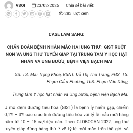
VSOI
23/02/2026
Chia sẻ bài viết:
283 lượt xem
CASE LÂM SÀNG:
CHẨN ĐOÁN BỆNH NHÂN MẮC HAI UNG THƯ: GIST RUỘT
NON VÀ UNG THƯ TUYẾN GIÁP TẠI TRUNG TÂM Y HỌC HẠT
NHÂN VÀ UNG BƯỚU, BỆNH VIỆN BẠCH MAI
GS. TS. Mai Trọng Khoa, BSNT. Đỗ Thị Thu Trang, PGS. TS.
Phạm Cẩm Phương, ThS. Phạm Văn Dũng,
Trung tâm Y học hạt nhân và Ung bướu, bệnh viện Bạch Mai
U mô đệm đường tiêu hóa (GIST) là bệnh lý hiếm gặp, chiếm
0,1% – 3% các u ác tính đường tiêu hóa với tỷ lệ mắc mới hàng
năm từ 10 – 15 ca/triệu dân. Theo GLOBOCAN 2022, ung thư
tuyến giáp đứng hàng thứ 7 về tỷ lệ mới mắc trên thế giới và